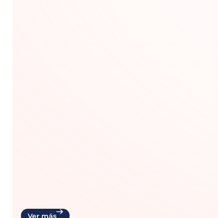
Cuidados
Hecho por nosotras
Ser Mujer en GDL (2026)
Quinto informe de Jalisco Cómo Vamos, en colaboració
El documento analiza, con perspectiva de género divers
movilidad, seguridad, ciudadanía y gobierno, entre otra
persistencia de brechas estructurales de género en la 
Ver más