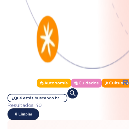
R
Autonomía
Cuidados
Cultura y
Resultados: 40
X Limpiar