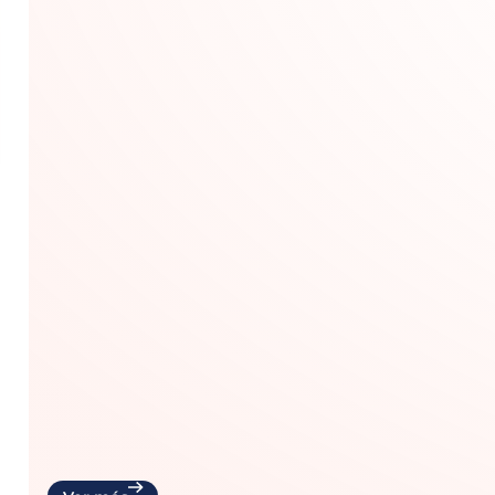
Hecho por nosotras
Masculinidades
Jóvenes frente a la igualdad (2026
Diagnóstico cuantitativo sobre el posicionamiento de l
violencia y los derechos humanos. Analiza brechas de g
a los mandatos de la masculinidad tradicional.