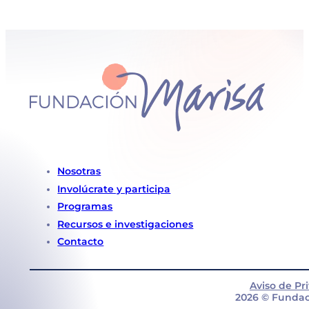
Nosotras
Involúcrate y participa
Programas
Recursos e investigaciones
Contacto
Aviso de Pr
2026 © Fundac