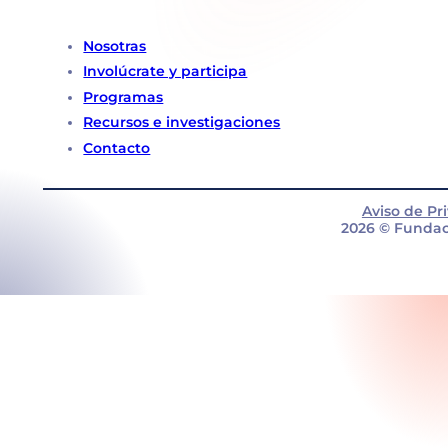
Nosotras
Involúcrate y participa
Programas
Recursos e investigaciones
Contacto
Aviso de Pr
2026 © Fundac