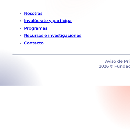
Nosotras
Involúcrate y participa
Programas
Recursos e investigaciones
Contacto
Aviso de Pr
2026 © Fundac