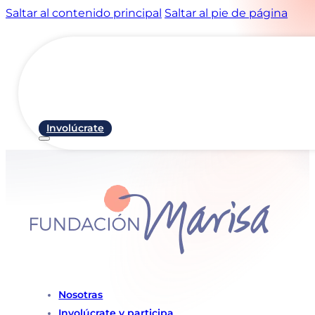
Saltar al contenido principal
Saltar al pie de página
Involúcrate
Nosotras
Involúcrate y participa