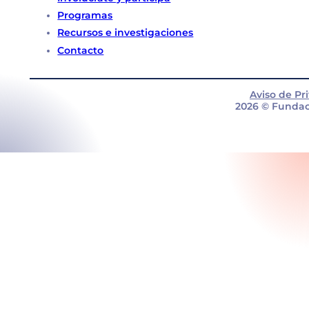
Programas
Recursos e investigaciones
Contacto
Aviso de Pr
2026 © Fundac