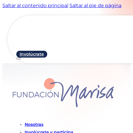
Saltar al contenido principal
Saltar al pie de página
Involúcrate
Nosotras
Involúcrate y participa