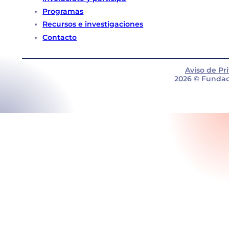
Programas
Recursos e investigaciones
Contacto
Aviso de Pr
2026 © Fundac